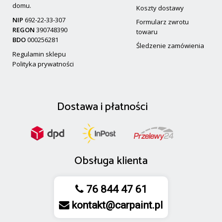
domu.
Koszty dostawy
NIP
692-22-33-307
Formularz zwrotu
REGON
390748390
towaru
BDO
000256281
Śledzenie zamówienia
Regulamin sklepu
Polityka prywatności
Dostawa
i
płatności
Obsługa klienta
76 844 47 61
kontakt@carpaint.pl