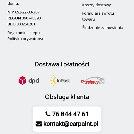
domu.
Koszty dostawy
NIP
692-22-33-307
Formularz zwrotu
REGON
390748390
towaru
BDO
000256281
Śledzenie zamówienia
Regulamin sklepu
Polityka prywatności
Dostawa
i
płatności
Obsługa klienta
76 844 47 61
kontakt@carpaint.pl