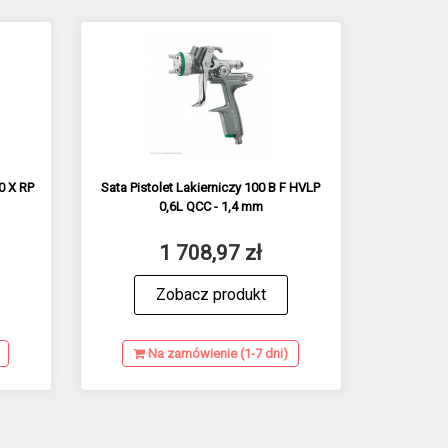
0 X RP
Sata Pistolet Lakierniczy 100 B F HVLP
0,6L QCC - 1,4 mm
1 708,97 zł
Zobacz produkt
Na zamówienie (1-7 dni)