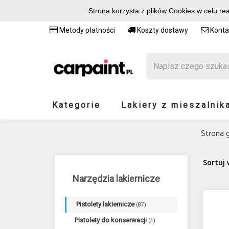
Strona korzysta z plików Cookies w celu re
Metody płatności
Koszty dostawy
Konta
Kategorie
Lakiery z mieszalnik
Strona 
Sortuj
Narzędzia lakiernicze
Pistolety lakiernicze
(87)
Pistolety do konserwacji
(4)