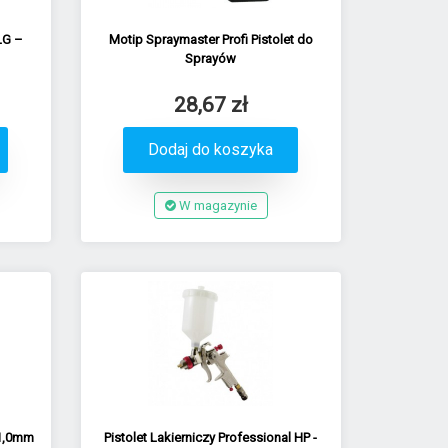
FLG –
Motip Spraymaster Profi Pistolet do
Sprayów
28,67 zł
Dodaj do koszyka
W magazynie
 1,0mm
Pistolet Lakierniczy Professional HP -