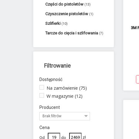
Części do pistoletów
(13)
Czyszczenie pistoletów
(1)
Szlifierki
(10)
3M P
Tarcze do cięcia i szlifowania
(7)
Filtrowanie
Dostępność
Na zamówienie
(75)
W magazynie
(12)
Producent
Brak filtrów
Cena
Od
do
zł