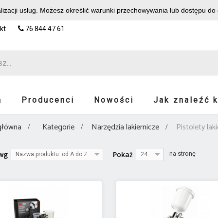
alizacji usług. Możesz określić warunki przechowywania lub dostępu do
kt
76 844 47 61
a
Producenci
Nowości
Jak znaleźć 
główna
Kategorie
Narzędzia lakiernicze
Pistolety lak
 wg
Pokaż
na stronę
Nazwa produktu: od A do Z
24