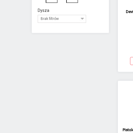
Dysza
Devi
Brak filtrów
Pisto