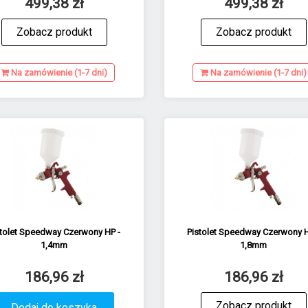
499,38 zł
499,38 zł
Zobacz produkt
Zobacz produkt
Na zamówienie (1-7 dni)
Na zamówienie (1-7 dni)
stolet Speedway Czerwony HP -
Pistolet Speedway Czerwony H
1,4mm
1,8mm
186,96 zł
186,96 zł
Zobacz produkt
Dodaj do koszyka