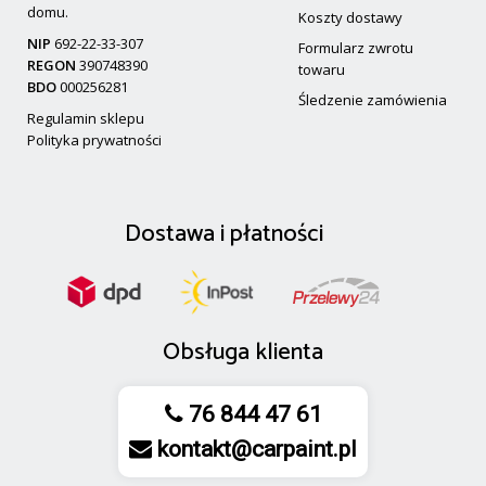
domu.
Koszty dostawy
NIP
692-22-33-307
Formularz zwrotu
REGON
390748390
towaru
BDO
000256281
Śledzenie zamówienia
Regulamin sklepu
Polityka prywatności
Dostawa
i
płatności
Obsługa klienta
76 844 47 61
kontakt@carpaint.pl