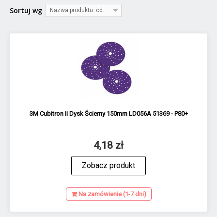
Sortuj wg
Nazwa produktu: od A do Z
3M Cubitron II Dysk Ścierny 150mm LD056A 51369 - P80+
4,18 zł
Zobacz produkt
Na zamówienie (1-7 dni)