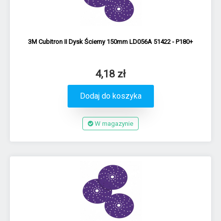
3M Cubitron II Dysk Ścierny 150mm LD056A 51422 - P180+
4,18 zł
Dodaj do koszyka
W magazynie