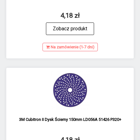
4,18 zł
Zobacz produkt
Na zamówienie (1-7 dni)
3M Cubitron II Dysk Ścierny 150mm LD056A 51426 P320+
4,18 zł